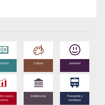
cación
Cultura
Juventud
llo Local y
Institucional
Transporte y
mercio
movilidad