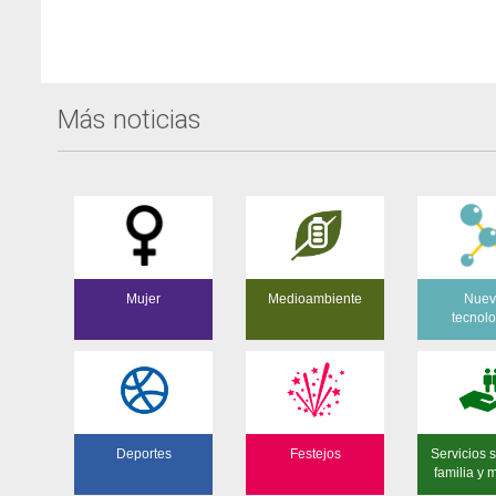
del
Evento
Más noticias
Mujer
Medioambiente
Nuev
tecnol
Deportes
Festejos
Servicios s
familia y 