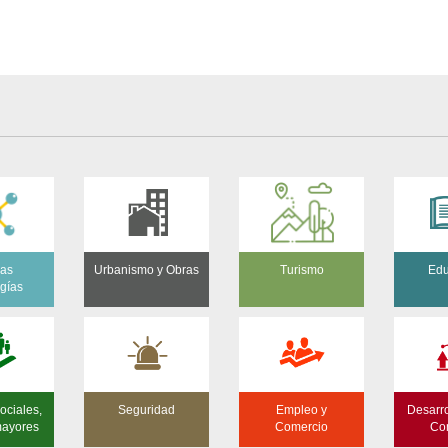
as
Urbanismo y Obras
Turismo
Edu
ogías
ociales,
Seguridad
Empleo y
Desarro
mayores
Comercio
Co