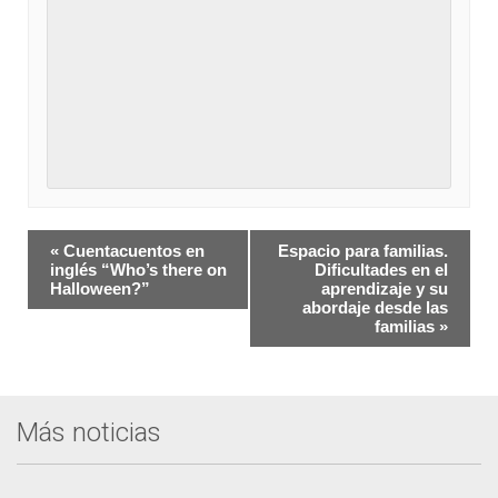
Navegación
«
Cuentacuentos en
Espacio para familias.
del
inglés “Who’s there on
Dificultades en el
Halloween?”
aprendizaje y su
Evento
abordaje desde las
familias
»
Más noticias