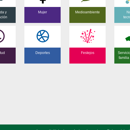
da y
Mujer
Medioambiente
N
ación
tecn
tud
Deportes
Festejos
Servici
famili