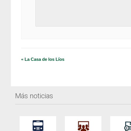
Navegación
«
La Casa de los Líos
del
Evento
Más noticias