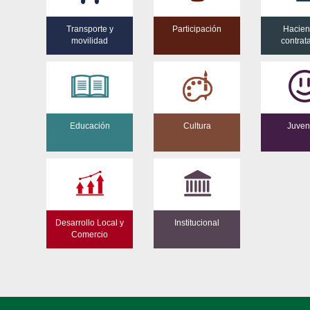
Transporte y
Participación
Hacien
movilidad
contrat
Educación
Cultura
Juven
Desarrollo Local y
Institucional
Comercio