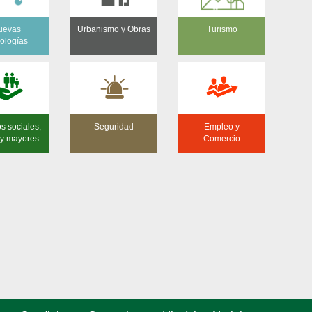
uevas
Urbanismo y Obras
Turismo
ologías
os sociales,
Seguridad
Empleo y
a y mayores
Comercio