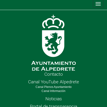
Conm
de
nave
Contacto
Canal YouTube Alpedrete
Canal Plenos Ayuntamiento
Canal Información
Noticias
Portal de transparencia