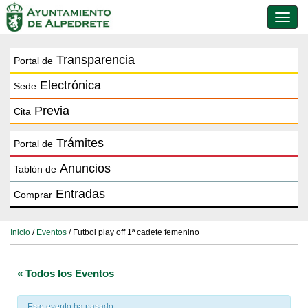
Conmu
de
naveg
Transparencia
Portal de
Electrónica
Sede
Previa
Cita
Trámites
Portal de
Anuncios
Tablón de
Entradas
Comprar
Inicio
/
Eventos
/ Futbol play off 1ª cadete femenino
« Todos los Eventos
Este evento ha pasado.