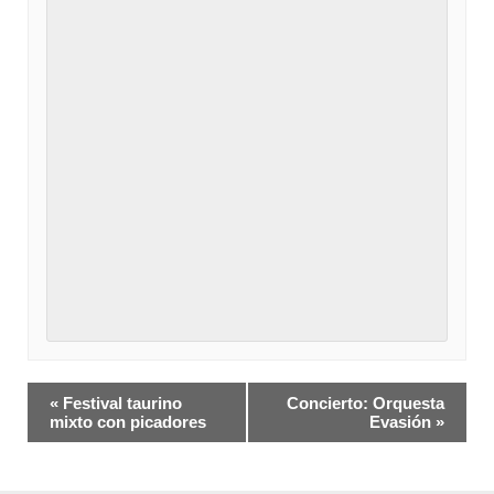
Navegación
«
Festival taurino
Concierto: Orquesta
del
mixto con picadores
Evasión
»
Evento