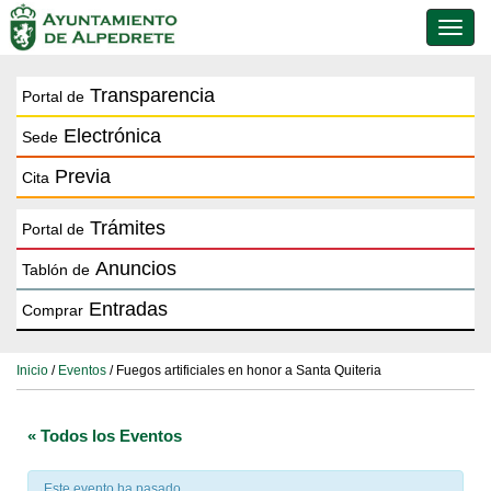
Conmu
de
naveg
Transparencia
Portal de
Electrónica
Sede
Previa
Cita
Trámites
Portal de
Anuncios
Tablón de
Entradas
Comprar
Inicio
/
Eventos
/ Fuegos artificiales en honor a Santa Quiteria
« Todos los Eventos
Este evento ha pasado.