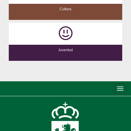
Cultura
Juventud
Conm
de
nave