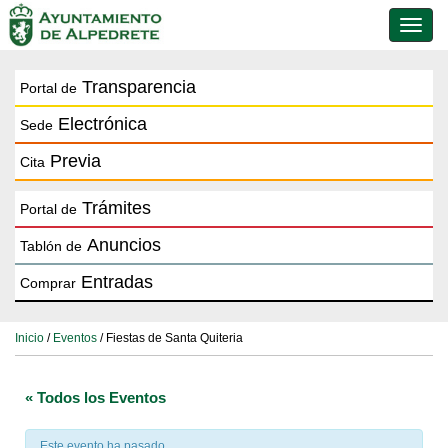
Conmu
de
naveg
Transparencia
Portal de
Electrónica
Sede
Previa
Cita
Trámites
Portal de
Anuncios
Tablón de
Entradas
Comprar
Inicio
/
Eventos
/ Fiestas de Santa Quiteria
« Todos los Eventos
Este evento ha pasado.