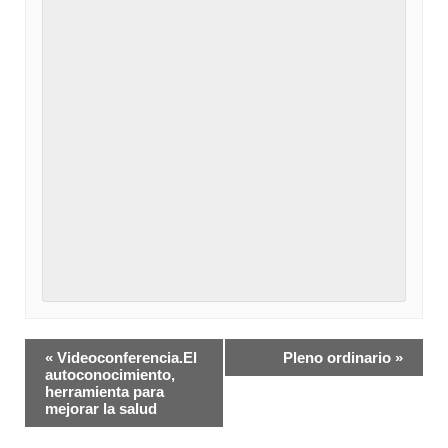
Navegación
«
Videoconferencia.El
Pleno ordinario
»
del
autoconocimiento,
herramienta para
Evento
mejorar la salud