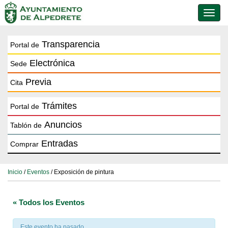
Conmu
de
naveg
Transparencia
Portal de
Electrónica
Sede
Previa
Cita
Trámites
Portal de
Anuncios
Tablón de
Entradas
Comprar
Inicio
/
Eventos
/ Exposición de pintura
« Todos los Eventos
Este evento ha pasado.