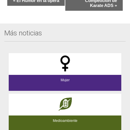
«
El Humor en la ópera
Competición de
del
Karate ADS
»
Evento
Más noticias
Mujer
Medioambiente