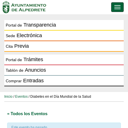
Conmu
de
naveg
Transparencia
Portal de
Electrónica
Sede
Previa
Cita
Trámites
Portal de
Anuncios
Tablón de
Entradas
Comprar
Inicio
/
Eventos
/ Diabetes en el Día Mundial de la Salud
« Todos los Eventos
Este evento ha pasado.