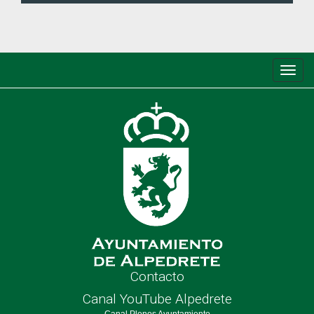
Conm
de
nave
Contacto
Canal YouTube Alpedrete
Canal Plenos Ayuntamiento