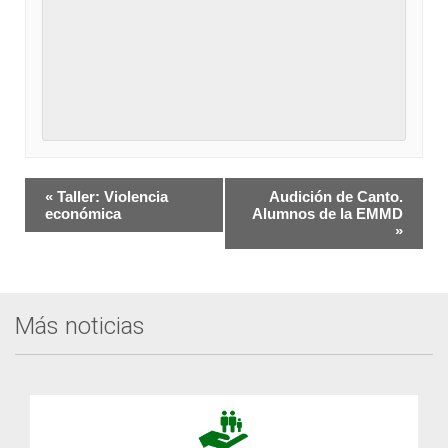
Navegación
«
Taller: Violencia
Audición de Canto.
del
económica
Alumnos de la EMMD
»
Evento
Más noticias