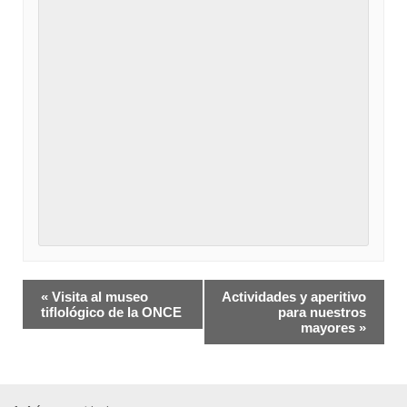
Navegación
«
Visita al museo
Actividades y aperitivo
del
tiflológico de la ONCE
para nuestros
mayores
»
Evento