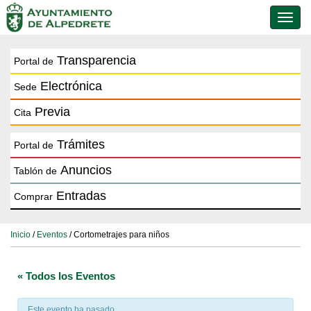
Conmu
de
naveg
Transparencia
Portal de
Electrónica
Sede
Previa
Cita
Trámites
Portal de
Anuncios
Tablón de
Entradas
Comprar
Inicio
/
Eventos
/ Cortometrajes para niños
« Todos los Eventos
Este evento ha pasado.