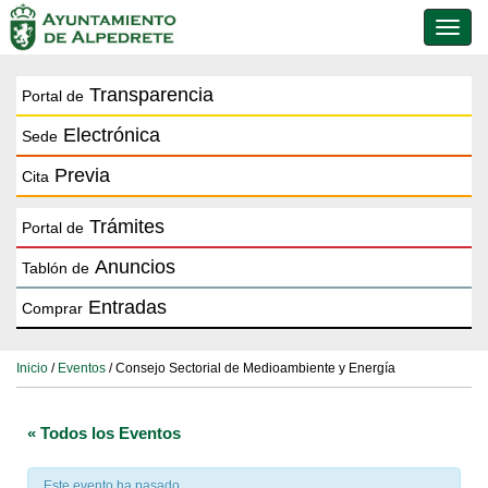
Conmu
de
naveg
Transparencia
Portal de
Electrónica
Sede
Previa
Cita
Trámites
Portal de
Anuncios
Tablón de
Entradas
Comprar
Inicio
/
Eventos
/ Consejo Sectorial de Medioambiente y Energía
« Todos los Eventos
Este evento ha pasado.