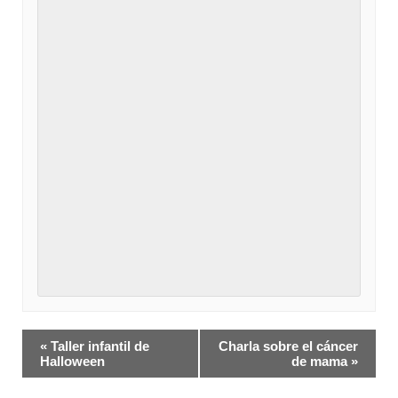
Navegación
«
Taller infantil de
Charla sobre el cáncer
del
Halloween
de mama
»
Evento