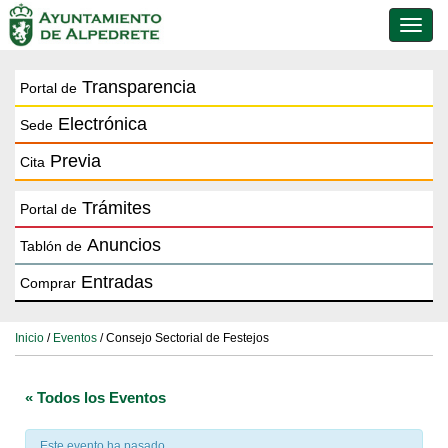
Conmu
de
naveg
Transparencia
Portal de
Electrónica
Sede
Previa
Cita
Trámites
Portal de
Anuncios
Tablón de
Entradas
Comprar
Inicio
/
Eventos
/ Consejo Sectorial de Festejos
« Todos los Eventos
Este evento ha pasado.