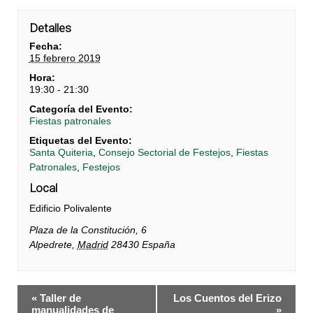
Detalles
Fecha:
15 febrero 2019
Hora:
19:30 - 21:30
Categoría del Evento:
Fiestas patronales
Etiquetas del Evento:
Santa Quiteria
,
Consejo Sectorial de Festejos
,
Fiestas
Patronales
,
Festejos
Local
Edificio Polivalente
Plaza de la Constitución, 6
Alpedrete
,
Madrid
28430
España
Navegación
«
Taller de
Los Cuentos del Erizo
del
manualidades de
»