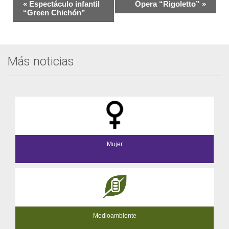
Navegación
«
Espectáculo infantil
Ópera “Rigoletto”
»
del
“Green Chichón”
Evento
Más noticias
Mujer
Medioambiente