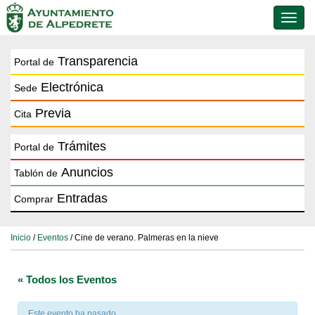
Conmu
de
naveg
Transparencia
Portal de
Electrónica
Sede
Previa
Cita
Trámites
Portal de
Anuncios
Tablón de
Entradas
Comprar
Inicio
/
Eventos
/ Cine de verano. Palmeras en la nieve
« Todos los Eventos
Este evento ha pasado.