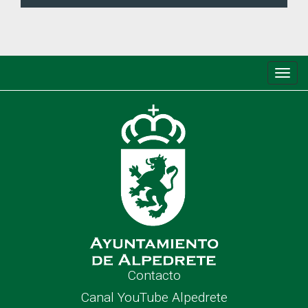
Conm
de
nave
Contacto
Canal YouTube Alpedrete