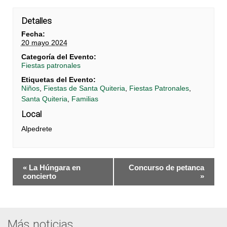
Detalles
Fecha:
20 mayo 2024
Categoría del Evento:
Fiestas patronales
Etiquetas del Evento:
Niños
,
Fiestas de Santa Quiteria
,
Fiestas Patronales
,
Santa Quiteria
,
Familias
Local
Alpedrete
Navegación
«
La Húngara en
Concurso de petanca
del
concierto
»
Evento
Más noticias