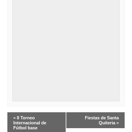
Navegación
«
II Torneo
Fiestas de Santa
del
Internacional de
Quiteria
»
Fútbol base
Evento