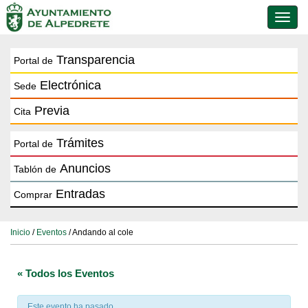
Conmu
de
naveg
Transparencia
Portal de
Electrónica
Sede
Previa
Cita
Trámites
Portal de
Anuncios
Tablón de
Entradas
Comprar
Inicio
/
Eventos
/ Andando al cole
« Todos los Eventos
Este evento ha pasado.