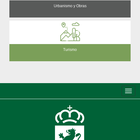
Urbanismo y Obras
Turismo
Conm
de
nave