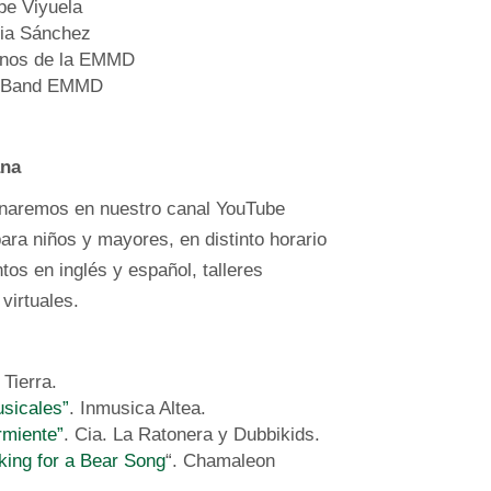
pe Viyuela
kia Sánchez
nos de la EMMD
 Band EMMD
ana
ternaremos en nuestro canal YouTube
para niños y mayores, en distinto horario
os en inglés y español, talleres
virtuales.
 Tierra.
usicales”
. Inmusica Altea.
rmiente”
. Cia. La Ratonera y Dubbikids.
king for a Bear Song
“. Chamaleon