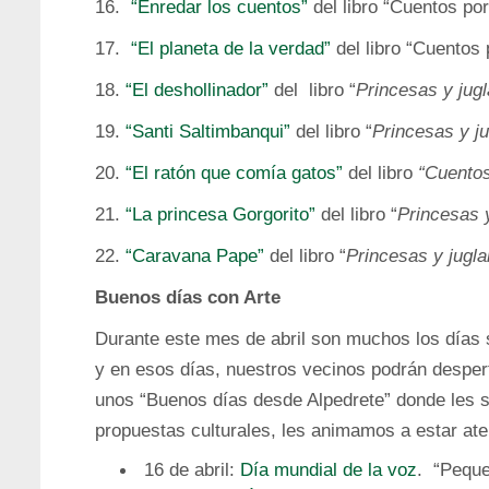
16.
“Enredar los cuentos”
del libro “Cuentos por
17.
“El planeta de la verdad”
del libro “Cuentos 
18.
“El deshollinador”
del libro “
Princesas y jug
19.
“Santi Saltimbanqui”
del libro “
Princesas y j
20.
“El ratón que comía gatos”
del libro
“Cuentos
21.
“La princesa Gorgorito”
del libro “
Princesas 
22.
“Caravana Pape”
del libro “
Princesas y jugla
Buenos días con Arte
Durante este mes de abril son muchos los días s
y en esos días, nuestros vecinos podrán despert
unos “Buenos días desde Alpedrete” donde les 
propuestas culturales, les animamos a estar ate
16 de abril:
Día mundial de la voz
. “Peque