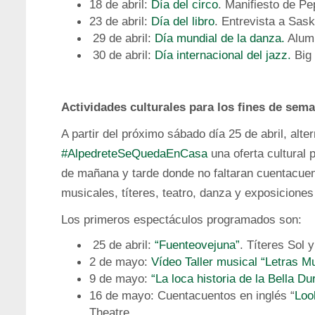
18 de abril:
Día del circo
. Manifiesto de Pe
23 de abril:
Día del libro
. Entrevista a Sas
29 de abril:
Día mundial de la danza.
Alum
30 de abril:
Día internacional del jazz.
Big
Actividades culturales para los fines de sem
A partir del próximo sábado día 25 de abril, al
#AlpedreteSeQuedaEnCasa
una oferta cultural 
de mañana y tarde donde no faltaran cuentacuent
musicales, títeres, teatro, danza y exposiciones 
Los primeros espectáculos programados son:
25 de abril:
“Fuenteovejuna”
. Títeres Sol y
2 de mayo:
Vídeo Taller musical “Letras M
9 de mayo:
“La loca historia de la Bella Du
16 de mayo: Cuentacuentos en inglés “
Loo
Theatre.