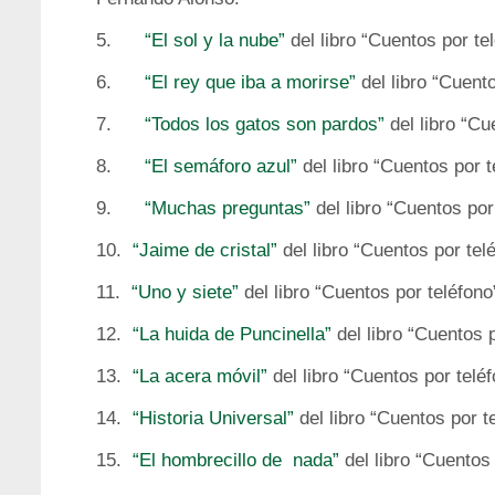
5.
“El sol y la nube”
del libro “Cuentos por te
6.
“El rey que iba a morirse”
del libro “Cuent
7.
“Todos los gatos son pardos”
del libro “Cu
8.
“El semáforo azul”
del libro “Cuentos por t
9.
“Muchas preguntas”
del libro “Cuentos por
10.
“Jaime de cristal”
del libro “Cuentos por tel
11.
“Uno y siete”
del libro “Cuentos por teléfono
12.
“La huida de Puncinella”
del libro “Cuentos 
13.
“La acera móvil”
del libro “Cuentos por teléf
14.
“Historia Universal”
del libro “Cuentos por t
15.
“El hombrecillo de nada”
del libro “Cuentos 