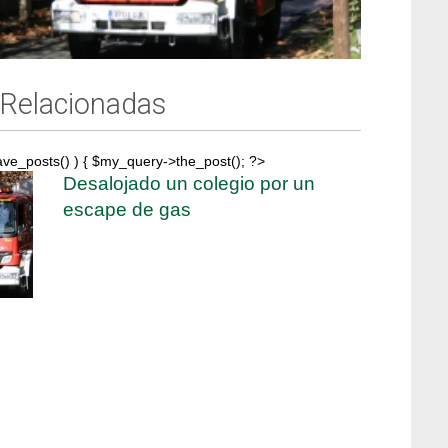
 Relacionadas
ave_posts() ) { $my_query->the_post(); ?>
Desalojado un colegio por un
escape de gas