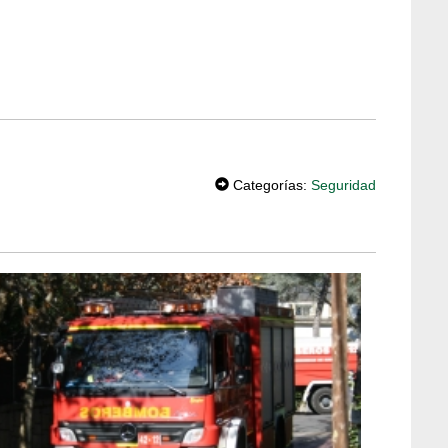
T
W
Categorías:
Seguridad
EE
T