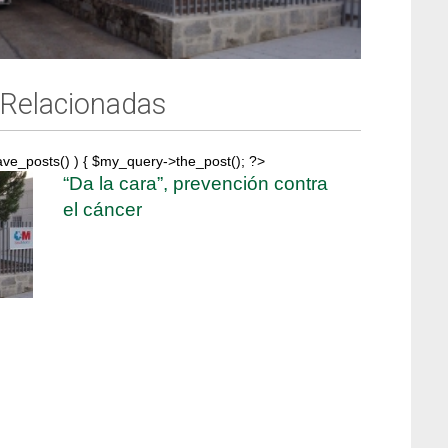
 Relacionadas
ave_posts() ) { $my_query->the_post(); ?>
“Da la cara”, prevención contra
el cáncer