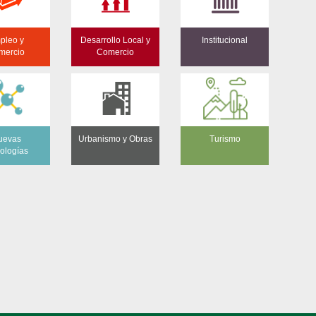
pleo y
Desarrollo Local y
Institucional
mercio
Comercio
uevas
Urbanismo y Obras
Turismo
ologías