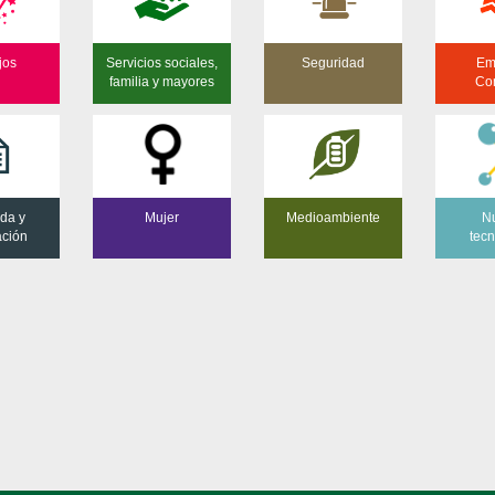
jos
Servicios sociales,
Seguridad
Em
familia y mayores
Co
da y
Mujer
Medioambiente
N
ación
tecn