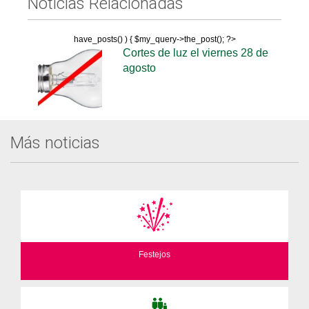
Noticias Relacionadas
have_posts() ) { $my_query->the_post(); ?>
Cortes de luz el viernes 28 de
agosto
Más noticias
Festejos