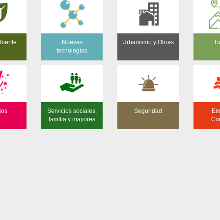
biente
Nuevas
Urbanismo y Obras
Tu
tecnologías
jos
Servicios sociales,
Seguridad
Em
familia y mayores
Co