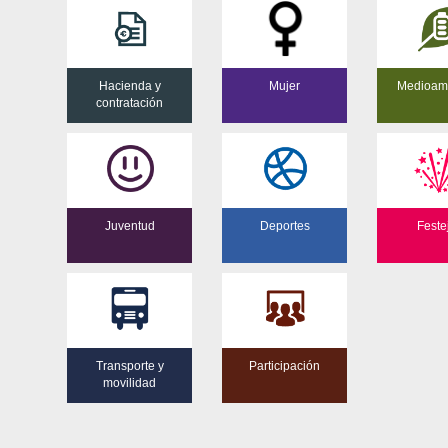
Hacienda y
Mujer
Medioam
contratación
Juventud
Deportes
Feste
Transporte y
Participación
movilidad