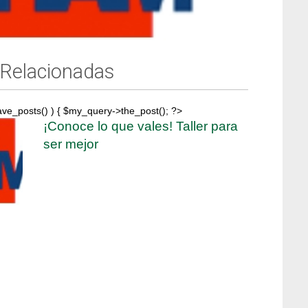
 Relacionadas
ave_posts() ) { $my_query->the_post(); ?>
¡Conoce lo que vales! Taller para
ser mejor