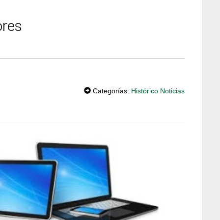
ores
T
W
Categorías:
Histórico Noticias
EE
T