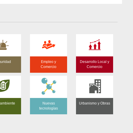
uridad
Empleo y
Desarrollo Local y
Comercio
Comercio
ambiente
Nuevas
Urbanismo y Obras
tecnologías