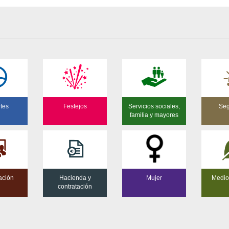
tes
Festejos
Servicios sociales,
Seg
familia y mayores
ación
Hacienda y
Mujer
Medio
contratación