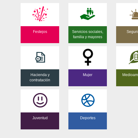
Festejos
Servicios sociales,
Segur
familia y mayores
Hacienda y
Mujer
Medioam
contratación
Juventud
Deportes