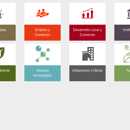
idad
Empleo y
Desarrollo Local y
Inst
Comercio
Comercio
biente
Nuevas
Urbanismo y Obras
Tu
tecnologías