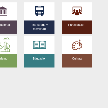
itucional
Transporte y
Participación
movilidad
rismo
Educación
Cultura