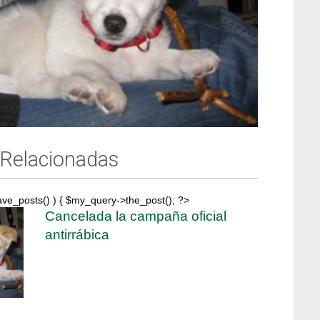
 Relacionadas
ave_posts() ) { $my_query->the_post(); ?>
Cancelada la campaña oficial
antirrábica