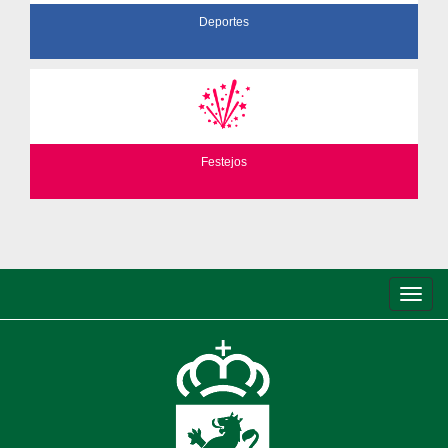
Deportes
Festejos
Conm
de
nave