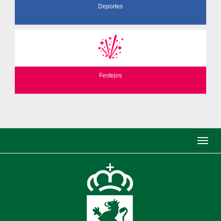
Deportes
Festejos
Conm
de
nave