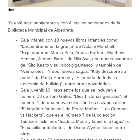
dav
Ya está aquí septiembre y con él las las novedades de la
Biblioteca Municipal de Alpedrete.
Sala infantil: con 10 nuevos libros infantiles como:
“Encuéntrame en la granja” de Natalie Marshall,
“Exploradores: Marco Polo, Amelia Earhart, Matthew
Henson, Jeanne Baret” de Nila Aye, una nueva aventura
de “Sito Kesito y su robot gigantesco” y también de
“Animalotes”. Y dos nuevas sagas: “Kitty descubre su
poder” de Paula Harrison y “El mundo de Indy: la
epidemia de bullying”, entre otras novedades.
Sala juvenil: 10 libros entre los que se incluyen el
número 18 de Tom Gates: “Diez historias geniales”, el
número 1 de una nueva colección Los cazapesadillas:
“El inquilino fantasma” de Pedro Mañas, “Los Compas
vs Hackers”, que es el número 7 de la colección.
También incluimos “Isadora Moon y la estrella fugaz”, o
“El castillo ambulantes” de Diana Wynne Jones entre
otros.
Sala adultos: 20 novedades entre las que destacan