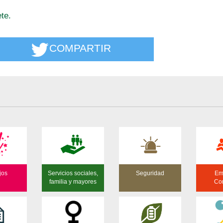
te.
COMPARTIR
jos
Servicios sociales,
Seguridad
Em
familia y mayores
Co