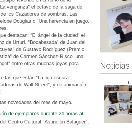
. La venganza” el octavo de la saga de
do de los Cazadores de sombras, Las
elope Douglas o “Una herencia en juego,
nes,
ue destacan: “El ángel de la ciudad” el
z de Urturi, “Bocabesada” de Juan del
n cuyes” de Gustavo Rodríguez (Premio
estiza” de Carmen Sánchez-Risco, una
ngel” entre otras muchas joyas para
Noticias
re las que están “La hija oscura”,
h
fadoras de Wall Street”, y de animación
”.
 estas novedades del mes de mayo.
ón de ejemplares durante 24 horas al
 del Centro Cultural “Asunción Balaguer”,