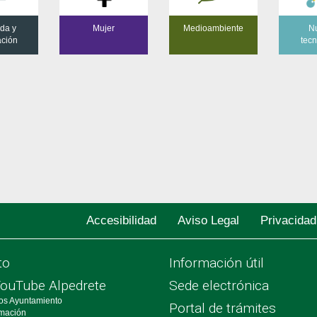
da y
Mujer
Medioambiente
N
ación
tecn
Accesibilidad
Aviso Legal
Privacidad
to
Información útil
YouTube Alpedrete
Sede electrónica
os Ayuntamiento
Portal de trámites
rmación