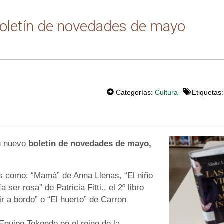
 Boletín de novedades de mayo
T
W
Categorías:
Cultura
Etiquetas
EE
T
su nuevo
boletín de novedades de mayo,
es como: “Mamá” de Anna Llenas, “El niño
 ser rosa” de Patricia Fitti., el 2º libro
r a bordo” o “El huerto” de Carron
Equipo Tekendo en el reino de la