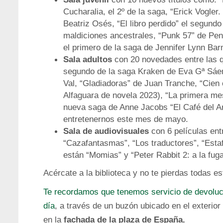
Cucharalia, el 2º de la saga, “Erick Vogler
Beatriz Osés, “El libro perdido” el segun
maldiciones ancestrales, “Punk 57” de Pen
el primero de la saga de Jennifer Lynn Bar
Sala adultos
con 20 novedades entre las q
segundo de la saga Kraken de Eva Gª Sáen
Val, “Gladiadoras” de Juan Tranche, “Cie
Alfaguara de novela 2023), “La primera m
nueva saga de Anne Jacobs “El Café del A
entretenernos este mes de mayo.
Sala de audiovisuales
con 6 películas ent
“Cazafantasmas”, “Los traductores”, “Esta
están “Momias” y “Peter Rabbit 2: a la fuga
Acércate a la biblioteca y no te pierdas todas
Te recordamos que tenemos servicio de devoluci
día
, a través de un buzón ubicado en el exterior
en la
fachada de la plaza de España.