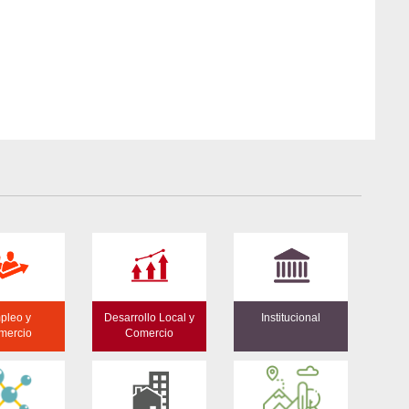
pleo y
Desarrollo Local y
Institucional
mercio
Comercio