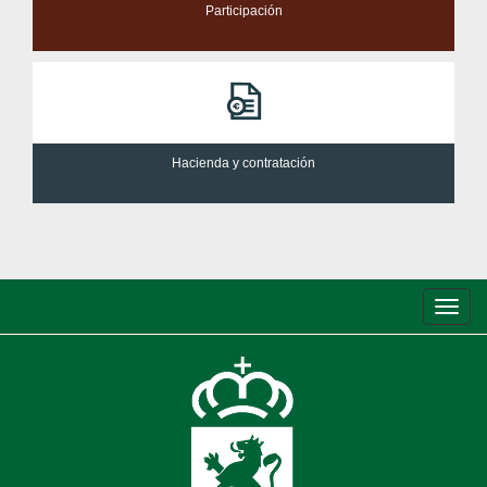
Participación
Hacienda y contratación
Conm
de
nave