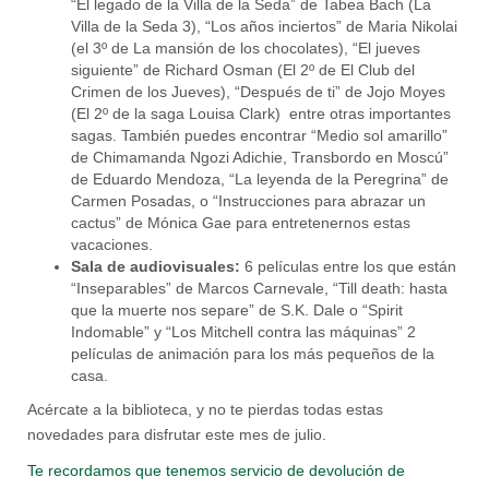
“El legado de la Villa de la Seda” de Tabea Bach (La
Villa de la Seda 3), “Los años inciertos” de Maria Nikolai
(el 3º de La mansión de los chocolates), “El jueves
siguiente” de Richard Osman (El 2º de El Club del
Crimen de los Jueves), “Después de ti” de Jojo Moyes
(El 2º de la saga Louisa Clark) entre otras importantes
sagas. También puedes encontrar “Medio sol amarillo”
de Chimamanda Ngozi Adichie, Transbordo en Moscú”
de Eduardo Mendoza, “La leyenda de la Peregrina” de
Carmen Posadas, o “Instrucciones para abrazar un
cactus” de Mónica Gae para entretenernos estas
vacaciones.
Sala de audiovisuales:
6 películas entre los que están
“Inseparables” de Marcos Carnevale, “Till death: hasta
que la muerte nos separe” de S.K. Dale o “Spirit
Indomable” y “Los Mitchell contra las máquinas” 2
películas de animación para los más pequeños de la
casa.
Acércate a la biblioteca, y no te pierdas todas estas
novedades para disfrutar este mes de julio.
Te recordamos que tenemos servicio de devolución de