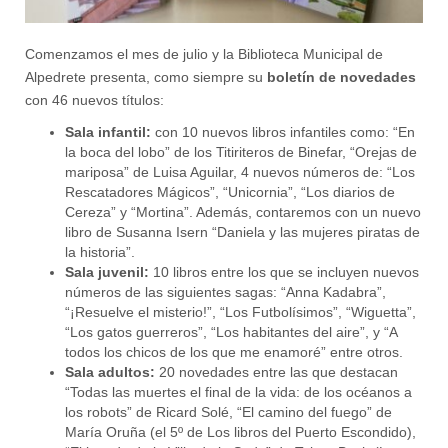
Comenzamos el mes de julio y la Biblioteca Municipal de
Alpedrete presenta, como siempre su
boletín de novedades
con 46 nuevos títulos:
Sala infantil:
con 10 nuevos libros infantiles como: “En
la boca del lobo” de los Titiriteros de Binefar, “Orejas de
mariposa” de Luisa Aguilar, 4 nuevos números de: “Los
Rescatadores Mágicos”, “Unicornia”, “Los diarios de
Cereza” y “Mortina”. Además, contaremos con un nuevo
libro de Susanna Isern “Daniela y las mujeres piratas de
la historia”.
Sala juvenil:
10 libros entre los que se incluyen nuevos
números de las siguientes sagas: “Anna Kadabra”,
“¡Resuelve el misterio!”, “Los Futbolísimos”, “Wiguetta”,
“Los gatos guerreros”, “Los habitantes del aire”, y “A
todos los chicos de los que me enamoré” entre otros.
Sala adultos:
20 novedades entre las que destacan
“Todas las muertes el final de la vida: de los océanos a
los robots” de Ricard Solé, “El camino del fuego” de
María Oruña (el 5º de Los libros del Puerto Escondido),