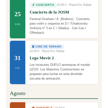
22:00 h · Plaza Fco. Rabal
🎵 CONCIERTO
Concierto de la JOSM
25
Festival Overture / A. (Brahms) · Concierto
para violín y orquesta en D / Tchaikovsky ·
SÁB
Sinfonía nº 3 en C / Sibelius · Can Can /
Offenbach
🎬 CINE DE VERANO
22:00 h · Plaza Fco. Rabal
31
Lego Movie 2
Los invasores DUPLO amenazan el mundo
VIE
LEGO. Los Maestros Constructores se
preparan para luchar en esta divertida
secuela de animación.
Agosto
22:00 h
🎭 ZARZUELA