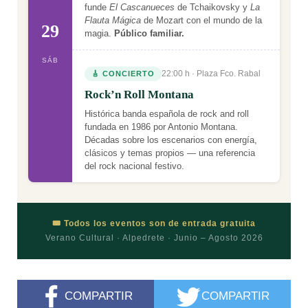
funde
El Cascanueces
de Tchaikovsky y
La
Flauta Mágica
de Mozart con el mundo de la
29
magia.
Público familiar.
SÁB
22:00 h · Plaza Fco. Rabal
🎸 CONCIERTO
Rock’n Roll Montana
Histórica banda española de rock and roll
fundada en 1986 por Antonio Montana.
Décadas sobre los escenarios con energía,
clásicos y temas propios — una referencia
del rock nacional festivo.
🎟️ Todos los eventos son de entrada gratuita
Verano Cultural · Alpedrete · Junio – Agosto 2026
COMPARTIR
COMPARTIR