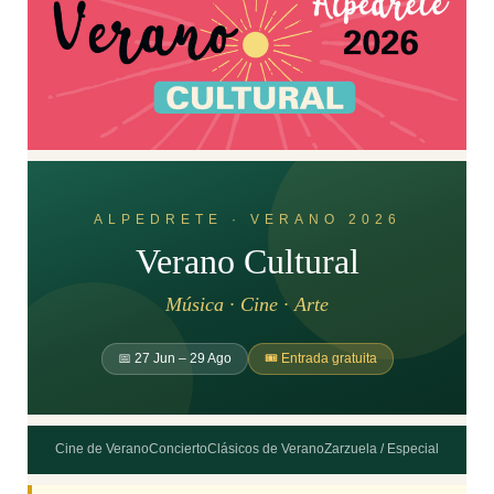
ALPEDRETE · VERANO 2026
Verano Cultural
Música · Cine · Arte
📅 27 Jun – 29 Ago
🎟️ Entrada gratuita
Cine de Verano
Concierto
Clásicos de Verano
Zarzuela / Especial