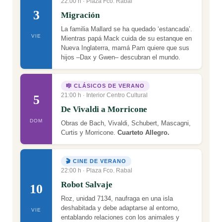
22:00 h · Plaza Fco. Rabal
3
Migración
La familia Mallard se ha quedado ‘estancada’.
VIE
Mientras papá Mack cuida de su estanque en
Nueva Inglaterra, mamá Pam quiere que sus
hijos –Dax y Gwen– descubran el mundo.
🎼 CLÁSICOS DE VERANO
21:00 h · Interior Centro Cultural
5
De Vivaldi a Morricone
DOM
Obras de Bach, Vivaldi, Schubert, Mascagni,
Curtis y Morricone.
Cuarteto Allegro.
🎬 CINE DE VERANO
22:00 h · Plaza Fco. Rabal
Robot Salvaje
10
Roz, unidad 7134, naufraga en una isla
deshabitada y debe adaptarse al entorno,
VIE
entablando relaciones con los animales y