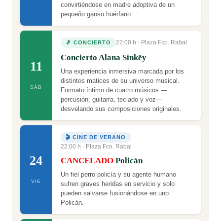
convirtiéndose en madre adoptiva de un
pequeño ganso huérfano.
22:00 h · Plaza Fco. Rabal
🎵 CONCIERTO
Concierto Alana Sinkëy
11
Una experiencia inmersiva marcada por los
distintos matices de su universo musical.
SÁB
Formato íntimo de cuatro músicos —
percusión, guitarra, teclado y voz—
desvelando sus composiciones originales.
🎬 CINE DE VERANO
22:00 h · Plaza Fco. Rabal
24
CANCELADO
Policán
Un fiel perro policía y su agente humano
VIE
sufren graves heridas en servicio y solo
pueden salvarse fusionándose en uno:
Policán.