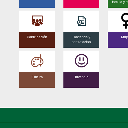
familia y 
Participación
Hacienda y
Muj
contratación
Cultura
Juventud