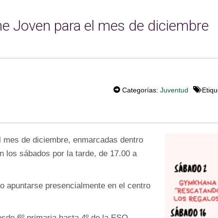
he Joven para el mes de diciembre
T
W
Categorías:
Juventud
Etiqu
EE
T
el mes de diciembre, enmarcadas dentro
 los sábados por la tarde, de 17.00 a
io apuntarse presencialmente en el centro
sde 6º primaria hasta 4º de la ESO.