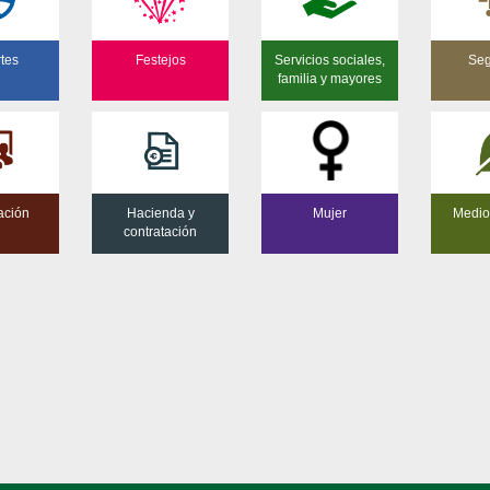
tes
Festejos
Servicios sociales,
Seg
familia y mayores
ación
Hacienda y
Mujer
Medio
contratación