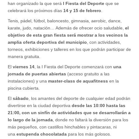
han organizado la que será
I Fiesta del Deporte
que se
celebrará los próximos días
14 y 15 de febrero
.
Tenis, pádel, fútbol, baloncesto, gimnasia, aerobic, dance,
karate, judo, natación… Además de ofrecer ocio saludable,
el
objetivo de esta gran fiesta será mostrar a los vecinos la
amplia oferta deportiva del municipio
, con actividades,
torneos, exhibiciones y talleres en los que podrán participar de
manera gratuita.
El
viernes 14
, la I Fiesta del Deporte comenzará con
una
jornada de puertas abiertas
(acceso gratuito a las
instalaciones) y una
master-class de aquafitness
en la
piscina cubierta.
El
sábado
, los amantes del deporte de cualquier edad podrán
divertirse en la ciudad deportiva
desde las 10:00 hasta las
21:00, con un sinfín de actividades que se desarrollarán a
lo largo de la jornada
, donde no faltará la diversión para los
más pequeños, con castillos hinchables y pintacaras, ni
una
estupenda chocolatada
para los más golosos.