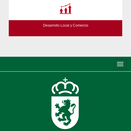
Desarrollo Local y Comercio
Conm
de
nave