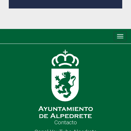
Conm
de
nave
Contacto