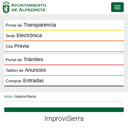
Conmu
de
naveg
Transparencia
Portal de
Electrónica
Sede
Previa
Cita
Trámites
Portal de
Anuncios
Tablón de
Entradas
Comprar
Inicio
/ ImproviSierra
ImproviSierra