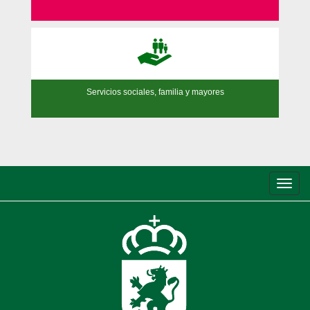
Servicios sociales, familia y mayores
Conm
de
nave