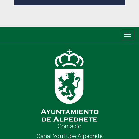
Conm
de
nave
Contacto
Canal YouTube Alpedrete