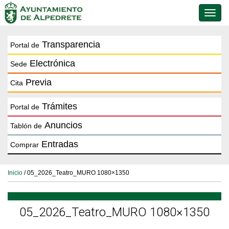
Conmu
de
naveg
Transparencia
Portal de
Electrónica
Sede
Previa
Cita
Trámites
Portal de
Anuncios
Tablón de
Entradas
Comprar
Inicio
/ 05_2026_Teatro_MURO 1080×1350
05_2026_Teatro_MURO 1080×1350