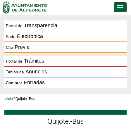
Conmu
de
naveg
Transparencia
Portal de
Electrónica
Sede
Previa
Cita
Trámites
Portal de
Anuncios
Tablón de
Entradas
Comprar
Inicio
/ Quijote.-Bus
Quijote.-Bus