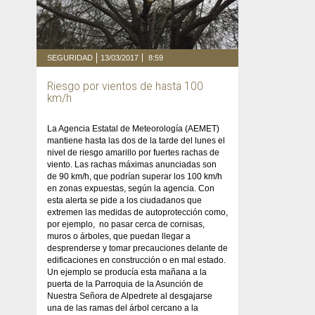
SEGURIDAD
13/03/2017
8:59
Riesgo por vientos de hasta 100
km/h
La Agencia Estatal de Meteorología (AEMET)
mantiene hasta las dos de la tarde del lunes el
nivel de riesgo amarillo por fuertes rachas de
viento. Las rachas máximas anunciadas son
de 90 km/h, que podrían superar los 100 km/h
en zonas expuestas, según la agencia. Con
esta alerta se pide a los ciudadanos que
extremen las medidas de autoprotección como,
por ejemplo, no pasar cerca de cornisas,
muros o árboles, que puedan llegar a
desprenderse y tomar precauciones delante de
edificaciones en construcción o en mal estado.
Un ejemplo se producía esta mañana a la
puerta de la Parroquia de la Asunción de
Nuestra Señora de Alpedrete al desgajarse
una de las ramas del árbol cercano a la