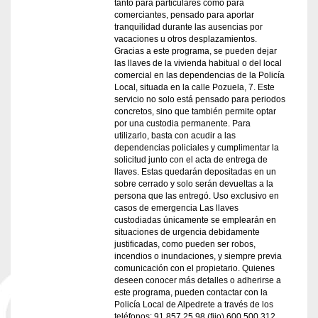
tanto para particulares como para
comerciantes, pensado para aportar
tranquilidad durante las ausencias por
vacaciones u otros desplazamientos.
Gracias a este programa, se pueden dejar
las llaves de la vivienda habitual o del local
comercial en las dependencias de la Policía
Local, situada en la calle Pozuela, 7. Este
servicio no solo está pensado para periodos
concretos, sino que también permite optar
por una custodia permanente. Para
utilizarlo, basta con acudir a las
dependencias policiales y cumplimentar la
solicitud junto con el acta de entrega de
llaves. Estas quedarán depositadas en un
sobre cerrado y solo serán devueltas a la
persona que las entregó. Uso exclusivo en
casos de emergencia Las llaves
custodiadas únicamente se emplearán en
situaciones de urgencia debidamente
justificadas, como pueden ser robos,
incendios o inundaciones, y siempre previa
comunicación con el propietario. Quienes
deseen conocer más detalles o adherirse a
este programa, pueden contactar con la
Policía Local de Alpedrete a través de los
teléfonos: 91 857 25 98 (fijo) 600 500 312