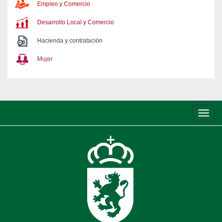
Empleo y Comercio
Desarrollo Local y Comercio
Hacienda y contratación
Mujer
Conm
de
nave