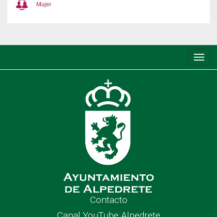
Mujer
Conm
de
nave
Contacto
Canal YouTube Alpedrete