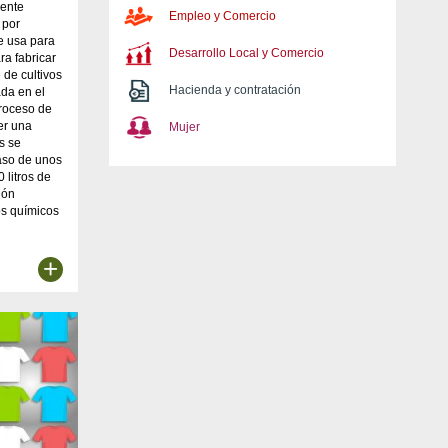
mente
Empleo y Comercio
 por
e usa para
Desarrollo Local y Comercio
ra fabricar
 de cultivos
Hacienda y contratación
ada en el
proceso de
er una
Mujer
s se
caso de unos
 litros de
ión
os químicos
+