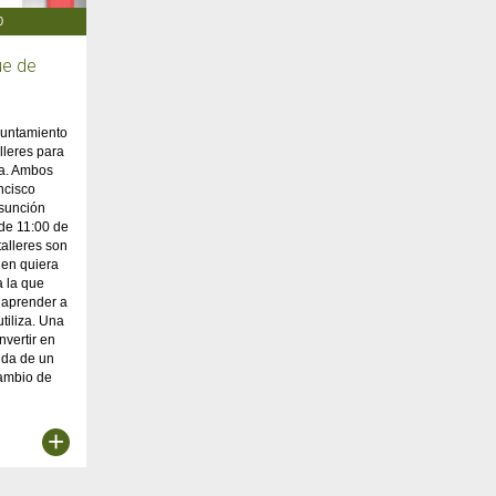
0
ue de
yuntamiento
lleres para
da. Ambos
ncisco
Asunción
de 11:00 de
talleres son
ien quiera
a la que
s aprender a
tiliza. Una
nvertir en
nda de un
cambio de
+