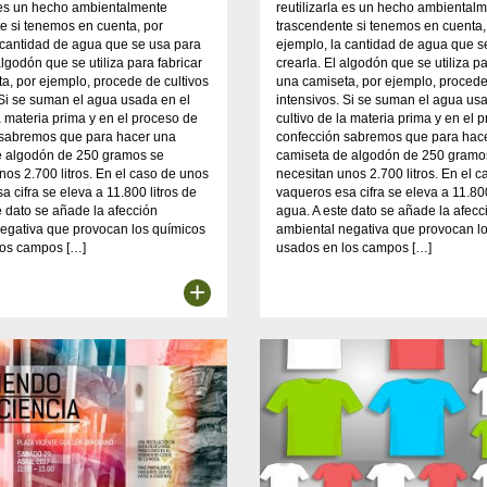
a es un hecho ambientalmente
reutilizarla es un hecho ambiental
e si tenemos en cuenta, por
trascendente si tenemos en cuenta,
 cantidad de agua que se usa para
ejemplo, la cantidad de agua que s
algodón que se utiliza para fabricar
crearla. El algodón que se utiliza pa
a, por ejemplo, procede de cultivos
una camiseta, por ejemplo, procede
 Si se suman el agua usada en el
intensivos. Si se suman el agua us
la materia prima y en el proceso de
cultivo de la materia prima y en el 
 sabremos que para hacer una
confección sabremos que para hac
e algodón de 250 gramos se
camiseta de algodón de 250 gramo
nos 2.700 litros. En el caso de unos
necesitan unos 2.700 litros. En el 
a cifra se eleva a 11.800 litros de
vaqueros esa cifra se eleva a 11.800
e dato se añade la afección
agua. A este dato se añade la afecc
egativa que provocan los químicos
ambiental negativa que provocan l
los campos […]
usados en los campos […]
+