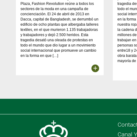
Plaza, Fashion Revolution reúne a todos los
tragedia de
sectores de la moda en una campaña de
todo el mun
concienciación. El 24 de abril de 2013 en
social inte
Dacca, capital de Bangladesh, se derrumbó un
en la form
edificio de ocho plantas que albergaba talleres
nuestra rop
textiles, en el que murieron 1.135 trabajadoras
la cadena d
y trabajadores y dejó 2.500 heridos. Esta
millones d
tragedia desató una oleada de protestas en
trabajan en 
todo el mundo que dio lugar a un movimiento
personas s
social internacional que promueve un cambio
entre18 y 2
en la forma en que […]
obra barata
mayoría de
+
Contac
Canal 