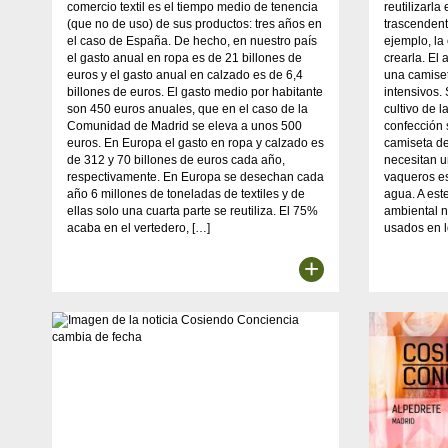
comercio textil es el tiempo medio de tenencia
reutilizarl
(que no de uso) de sus productos: tres años en
trascendent
el caso de España. De hecho, en nuestro país
ejemplo, la
el gasto anual en ropa es de 21 billones de
crearla. El 
euros y el gasto anual en calzado es de 6,4
una camiset
billones de euros. El gasto medio por habitante
intensivos.
son 450 euros anuales, que en el caso de la
cultivo de 
Comunidad de Madrid se eleva a unos 500
confección
euros. En Europa el gasto en ropa y calzado es
camiseta d
de 312 y 70 billones de euros cada año,
necesitan u
respectivamente. En Europa se desechan cada
vaqueros es
año 6 millones de toneladas de textiles y de
agua. A est
ellas solo una cuarta parte se reutiliza. El 75%
ambiental n
acaba en el vertedero, […]
usados en 
+