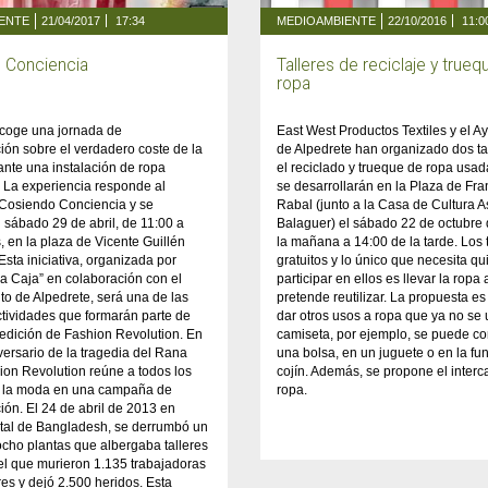
ENTE
21/04/2017
17:34
MEDIOAMBIENTE
22/10/2016
11:0
 Conciencia
Talleres de reciclaje y trueq
ropa
acoge una jornada de
East West Productos Textiles y el A
ión sobre el verdadero coste de la
de Alpedrete han organizado dos ta
nte una instalación de ropa
el reciclado y trueque de ropa usa
 La experiencia responde al
se desarrollarán en la Plaza de Fra
Cosiendo Conciencia y se
Rabal (junto a la Casa de Cultura 
l sábado 29 de abril, de 11:00 a
Balaguer) el sábado 22 de octubre 
, en la plaza de Vicente Guillén
la mañana a 14:00 de la tarde. Los 
sta iniciativa, organizada por
gratuitos y lo único que necesita qu
la Caja” en colaboración con el
participar en ellos es llevar la ropa 
o de Alpedrete, será una de las
pretende reutilizar. La propuesta e
ctividades que formarán parte de
dar otros usos a ropa que ya no se u
 edición de Fashion Revolution. En
camiseta, por ejemplo, se puede co
iversario de la tragedia del Rana
una bolsa, en un juguete o en la fu
ion Revolution reúne a todos los
cojín. Además, se propone el inter
e la moda en una campaña de
ropa.
ión. El 24 de abril de 2013 en
ital de Bangladesh, se derrumbó un
 ocho plantas que albergaba talleres
n el que murieron 1.135 trabajadoras
res y dejó 2.500 heridos. Esta