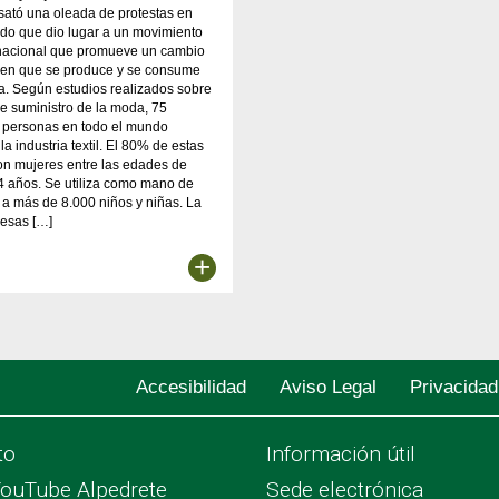
sató una oleada de protestas en
do que dio lugar a un movimiento
rnacional que promueve un cambio
a en que se produce y se consume
a. Según estudios realizados sobre
e suministro de la moda, 75
e personas en todo el mundo
la industria textil. El 80% de estas
on mujeres entre las edades de
4 años. Se utiliza como mano de
 a más de 8.000 niños y niñas. La
 esas […]
+
Accesibilidad
Aviso Legal
Privacidad
to
Información útil
YouTube Alpedrete
Sede electrónica