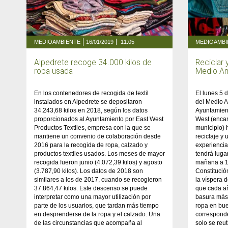
MEDIOAMBIENTE
16/01/2019
11:05
MEDIOAMBI
Alpedrete recoge 34.000 kilos de
Reciclar 
ropa usada
Medio A
En los contenedores de recogida de textil
El lunes 5 
instalados en Alpedrete se depositaron
del Medio A
34.243,68 kilos en 2018, según los datos
Ayuntamient
proporcionados al Ayuntamiento por East West
West (encar
Productos Textiles, empresa con la que se
municipio) 
mantiene un convenio de colaboración desde
reciclaje y
2016 para la recogida de ropa, calzado y
experienci
productos textiles usados. Los meses de mayor
tendrá lugar
recogida fueron junio (4.072,39 kilos) y agosto
mañana a 14
(3.787,90 kilos). Los datos de 2018 son
Constitució
similares a los de 2017, cuando se recogieron
la víspera 
37.864,47 kilos. Este descenso se puede
que cada añ
interpretar como una mayor utilización por
basura más
parte de los usuarios, que tardan más tiempo
ropa en bu
en desprenderse de la ropa y el calzado. Una
correspond
de las circunstancias que acompaña al
solo se reut