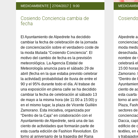
MEDIOAMBIENTE
27/04/2017
9:00
MEDIOAMBI
Cosiendo Conciencia cambia de
Cosiendo
fecha
El Ayuntamiento de Alpedrete ha decidido
Alpedrete 
cambiar la fecha de celebración de la jornada
concienciac
de concienciación sobre el verdadero coste de
moda media
la moda titulada “Cosiendo Conciencia”. El
desechada.
motivo del cambio de fecha es la previsión
nombre de 
meteorológica. La Agencia Estatal de
celebrará e
Meteorología anuncia para el sábado 29 de
15:00 horas
abril (fecha en la que estaba previsto celebrar
Zamorano. E
la actividad) probabilidad de lluvia de entre el
“Dentro de 
90 y el 95% durante todo el día. Al tratase de
Ayuntamient
una exposición en plena calle se ha decidido
ciento de a
cambiar la fecha de celebración al sábado 13
esta cuarta
de mayo a la misma hora (de 11:00 a 15:00) y
torno al an
en el mismo lugar, la plaza de Vicente Guillén
Plaza, Fash
Zamorano. Esta iniciativa, organizada por
sectores d
“Dentro de la Caja” en colaboración con el
concienciac
Ayuntamiento de Alpedrete, será una de las
Dacca, cap
ciento de actividades que formarán parte de
edificio de
esta cuarta edición de Fashion Revolution. En
textiles, e
torno al aniversario de la tragedia del Rana
y trabajado