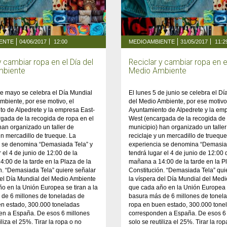
ENTE
04/06/2017
12:00
MEDIOAMBIENTE
31/05/2017
11:2
y cambiar ropa en el Día del
Reciclar y cambiar ropa en e
mbiente
Medio Ambiente
de mayo se celebra el Día Mundial
El lunes 5 de junio se celebra el D
mbiente, por ese motivo, el
del Medio Ambiente, por ese motivo,
o de Alpedrete y la empresa East-
Ayuntamiento de Alpedrete y la emp
gada de la recogida de ropa en el
West (encargada de la recogida de 
han organizado un taller de
municipio) han organizado un taller
 un mercadillo de trueque. La
reciclaje y un mercadillo de trueque
a se denomina “Demasiada Tela” y
experiencia se denomina “Demasia
 el 4 de junio de 12:00 de la
tendrá lugar el 4 de junio de 12:00 
:00 de la tarde en la Plaza de la
mañana a 14:00 de la tarde en la P
n. “Demasiada Tela” quiere señalar
Constitución. “Demasiada Tela” qui
del Día Mundial del Medio Ambiente
la víspera del Día Mundial del Med
o en la Unión Europea se tiran a la
que cada año en la Unión Europea s
 de 6 millones de toneladas de
basura más de 6 millones de tonel
en estado, 300.000 toneladas
ropa en buen estado, 300.000 tone
en a España. De esos 6 millones
corresponden a España. De esos 6 
iliza el 25%. Tirar la ropa o no
solo se reutiliza el 25%. Tirar la ro