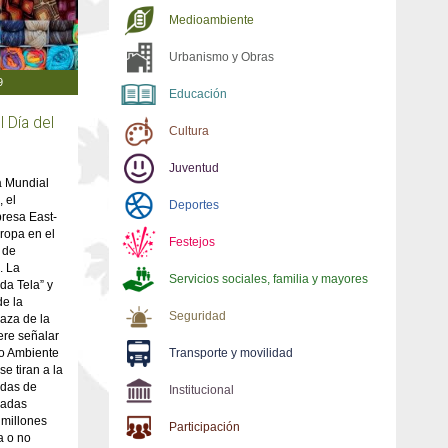
Medioambiente
Urbanismo y Obras
9
Educación
l Día del
Cultura
Juventud
ía Mundial
 el
Deportes
resa East-
ropa en el
Festejos
 de
. La
Servicios sociales, familia y mayores
da Tela” y
de la
Seguridad
laza de la
ere señalar
io Ambiente
Transporte y movilidad
e tiran a la
adas de
Institucional
ladas
millones
Participación
pa o no