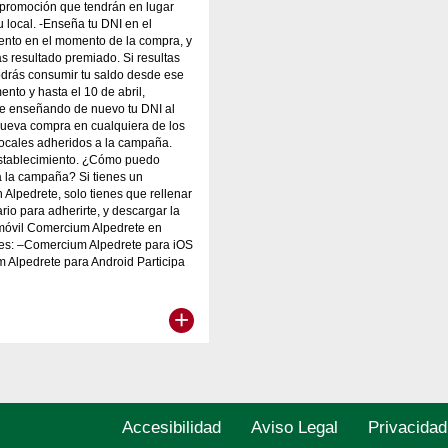
a promoción que tendrán en lugar
u local. -Enseña tu DNI en el
ento en el momento de la compra, y
as resultado premiado. Si resultas
drás consumir tu saldo desde ese
to y hasta el 10 de abril,
e enseñando de nuevo tu DNI al
 nueva compra en cualquiera de los
locales adheridos a la campaña.
stablecimiento. ¿Cómo puedo
 la campaña? Si tienes un
 Alpedrete, solo tienes que rellenar
ario para adherirte, y descargar la
 móvil Comercium Alpedrete en
ces: –Comercium Alpedrete para iOS
 Alpedrete para Android Participa
+
Accesibilidad
Aviso Legal
Privacidad