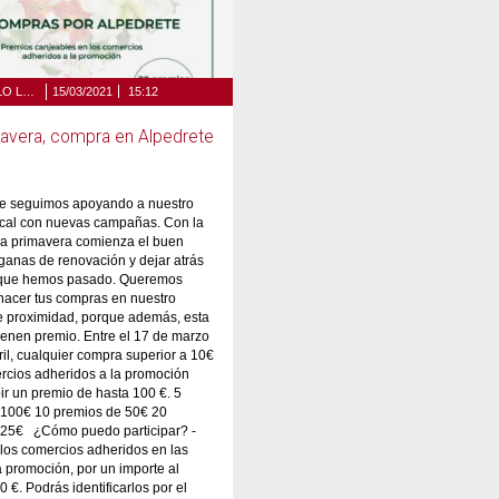
DESARROLLO LOCAL Y COMERCIO
15/03/2021
15:12
mavera, compra en Alpedrete
te seguimos apoyando a nuestro
ocal con nuevas campañas. Con la
la primavera comienza el buen
 ganas de renovación y dejar atrás
o que hemos pasado. Queremos
hacer tus compras en nuestro
e proximidad, porque además, esta
ienen premio. Entre el 17 de marzo
bril, cualquier compra superior a 10€
rcios adheridos a la promoción
ir un premio de hasta 100 €. 5
 100€ 10 premios de 50€ 20
 25€ ¿Cómo puedo participar? -
los comercios adheridos en las
a promoción, por un importe al
 €. Podrás identificarlos por el