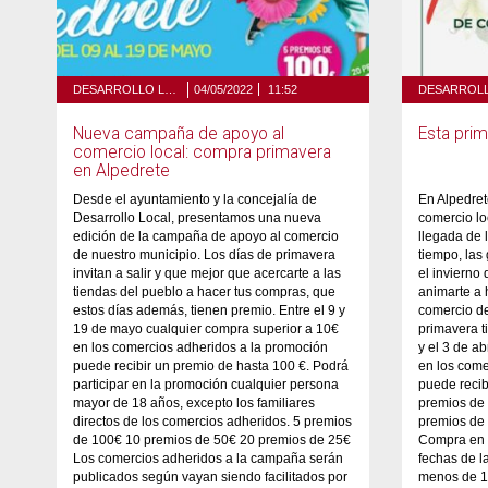
DESARROLLO LOCAL Y COMERCIO
04/05/2022
11:52
Nueva campaña de apoyo al
Esta pri
comercio local: compra primavera
en Alpedrete
Desde el ayuntamiento y la concejalía de
En Alpedre
Desarrollo Local, presentamos una nueva
comercio l
edición de la campaña de apoyo al comercio
llegada de 
de nuestro municipio. Los días de primavera
tiempo, las
invitan a salir y que mejor que acercarte a las
el inviern
tiendas del pueblo a hacer tus compras, que
animarte a 
estos días además, tienen premio. Entre el 9 y
comercio d
19 de mayo cualquier compra superior a 10€
primavera t
en los comercios adheridos a la promoción
y el 3 de a
puede recibir un premio de hasta 100 €. Podrá
en los come
participar en la promoción cualquier persona
puede recib
mayor de 18 años, excepto los familiares
premios de
directos de los comercios adheridos. 5 premios
premios de
de 100€ 10 premios de 50€ 20 premios de 25€
Compra en 
Los comercios adheridos a la campaña serán
fechas de l
publicados según vayan siendo facilitados por
menos de 10