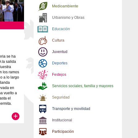
Medioambiente
Urbanismo y Obras
Educación
Cultura
Juventud
eria se ha
 la salida
Deportes
Nuestra
n los ramos
Festejos
o a lo largo
 Banda
Servicios sociales, familia y mayores
levada en
ha vuelto a
Seguridad
asta el
ermita.
Transporte y movilidad
+
Institucional
Participación