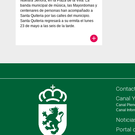
Nuestra Señora, en la Plaza de la Villa. La
banda municipal de música, las Mayordomas y
centenares de personas han acompañado a
Santa Quiteria por las calles del municipio.
Santa Quiteria regresará a su ermita el lunes
23 de mayo a las seis de la tarde.
+
Contac
Canal 
Canal Plen
Canal Info
Noticia
Portal 