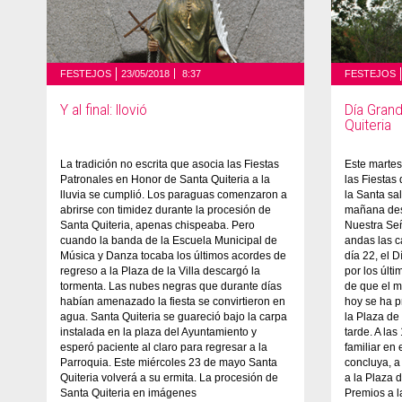
FESTEJOS
23/05/2018
8:37
FESTEJOS
Y al final: llovió
Día Grand
Quiteria
La tradición no escrita que asocia las Fiestas
Este marte
Patronales en Honor de Santa Quiteria a la
las Fiestas 
lluvia se cumplió. Los paraguas comenzaron a
la Santa sa
abrirse con timidez durante la procesión de
mañana des
Santa Quiteria, apenas chispeaba. Pero
Nuestra Señ
cuando la banda de la Escuela Municipal de
andas las ca
Música y Danza tocaba los últimos acordes de
día 22, el 
regreso a la Plaza de la Villa descargó la
por los últi
tormenta. Las nubes negras que durante días
de que el m
habían amenazado la fiesta se convirtieron en
hoy se ha 
agua. Santa Quiteria se guareció bajo la carpa
la Plaza de 
instalada en la plaza del Ayuntamiento y
tarde. A l
esperó paciente al claro para regresar a la
familiar en
Parroquia. Este miércoles 23 de mayo Santa
concluya, a
Quiteria volverá a su ermita. La procesión de
a la Plaza d
Santa Quiteria en imágenes
Premios a l