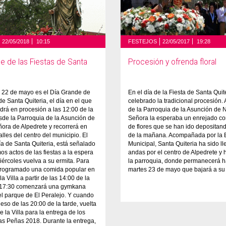
22/05/2018
10:15
FESTEJOS
22/05/2017
19:28
e de las Fiestas de Santa
Procesión y ofrenda floral
s 22 de mayo es el Día Grande de
En el día de la Fiesta de Santa Quit
de Santa Quiteria, el día en el que
celebrado la tradicional procesión. A
ldrá en procesión a las 12:00 de la
de la Parroquia de la Asunción de 
de la Parroquia de la Asunción de
Señora la esperaba un enrejado co
ora de Alpedrete y recorrerá en
de flores que se han ido depositand
lles del centro del municipio. El
de la mañana. Acompañada por la
Día de Santa Quiteria, está señalado
Municipal, Santa Quiteria ha sido l
mos actos de las fiestas a la espera
andas por el centro de Alpedrete y 
iércoles vuelva a su ermita. Para
la parroquia, donde permanecerá h
programado una comida popular en
martes 23 de mayo que bajará a su 
la Villa a partir de las 14:00 de la
as 17:30 comenzará una gymkana
 el parque de El Peralejo. Y cuando
 eso de las 20:00 de la tarde, vuelta
e la Villa para la entrega de los
as Peñas 2018. Durante la entrega,