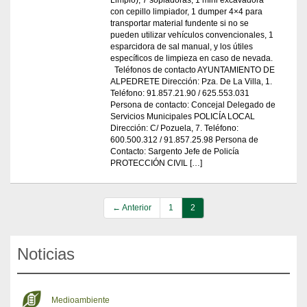
Limpio), 7 sopladoras, 1 mini excavadora
con cepillo limpiador, 1 dumper 4×4 para
transportar material fundente si no se
pueden utilizar vehículos convencionales, 1
esparcidora de sal manual, y los útiles
específicos de limpieza en caso de nevada.
Teléfonos de contacto AYUNTAMIENTO DE
ALPEDRETE Dirección: Pza. De La Villa, 1.
Teléfono: 91.857.21.90 / 625.553.031
Persona de contacto: Concejal Delegado de
Servicios Municipales POLICÍA LOCAL
Dirección: C/ Pozuela, 7. Teléfono:
600.500.312 / 91.857.25.98 Persona de
Contacto: Sargento Jefe de Policía
PROTECCIÓN CIVIL […]
← Anterior
1
2
Noticias
Medioambiente