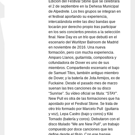
Edición del Festival Stone que se celebrará
el 2 de septiembre en la Dehesa Municipal
de Alpedrete. Los tres grupos se integran en
el festival aportando su experiencia,
intercalándola entre las diez bandas que
tocarán por derecho propio tras participar
en los seis conciertos previos a la selección
final. New Day es un trío que debutó en el
escenario del Wurlitzer Balroom de Madrid
en noviembre de 2016. Una nueva
formación, pero con mucha experiencia.
Amparo Llanos, guitarrista, compositora y
cofundadora de Dover es uno de sus
miembros. Compartiendo escenario el bajo
de Samuel Titos, también antiguo miembro
de Dover, y la batería de Jota Armijos, ex de
Fuckaine. Desde el pasado mes de marzo
suenan las tres canciones de su disco
“Sunrise”. Su vídeo oficial se titula: “STAY”.
New Pull es otra de las formaciones que ha
apostado por el Festival Stone. Se trata de
otro trío formado por Marcelo Pull (guitarra
y voz), Lepa Castro (bajo y coros) y Kiki
Tornado (batería y coros). Debutaron con el
disco titulado “We are New Pull”, un trabajo
compuesto por doce canciones que les
define desde el título. Con ese bagaje