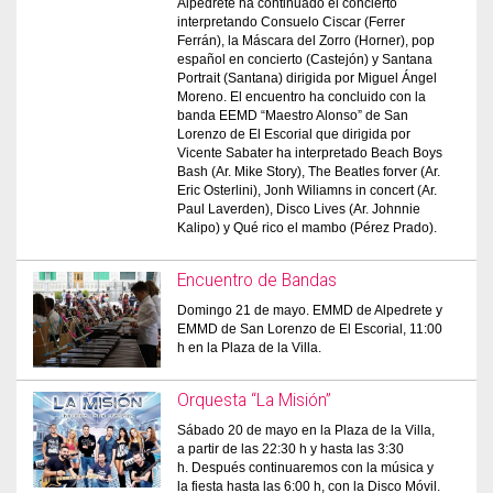
Alpedrete ha continuado el concierto
interpretando Consuelo Ciscar (Ferrer
Ferrán), la Máscara del Zorro (Horner), pop
español en concierto (Castejón) y Santana
Portrait (Santana) dirigida por Miguel Ángel
Moreno. El encuentro ha concluido con la
banda EEMD “Maestro Alonso” de San
Lorenzo de El Escorial que dirigida por
Vicente Sabater ha interpretado Beach Boys
Bash (Ar. Mike Story), The Beatles forver (Ar.
Eric Osterlini), Jonh Wiliamns in concert (Ar.
Paul Laverden), Disco Lives (Ar. Johnnie
Kalipo) y Qué rico el mambo (Pérez Prado).
Encuentro de Bandas
Domingo 21 de mayo. EMMD de Alpedrete y
EMMD de San Lorenzo de El Escorial, 11:00
h en la Plaza de la Villa.
Orquesta “La Misión”
Sábado 20 de mayo en la Plaza de la Villa,
a partir de las 22:30 h y hasta las 3:30
h. Después continuaremos con la música y
la fiesta hasta las 6:00 h, con la Disco Móvil.