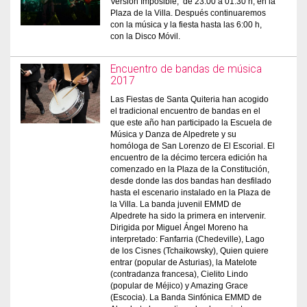
Versión Imposible, de 23:00 a 01:30 h, en la
Plaza de la Villa. Después continuaremos
con la música y la fiesta hasta las 6:00 h,
con la Disco Móvil.
Encuentro de bandas de música
2017
Las Fiestas de Santa Quiteria han acogido
el tradicional encuentro de bandas en el
que este año han participado la Escuela de
Música y Danza de Alpedrete y su
homóloga de San Lorenzo de El Escorial. El
encuentro de la décimo tercera edición ha
comenzado en la Plaza de la Constitución,
desde donde las dos bandas han desfilado
hasta el escenario instalado en la Plaza de
la Villa. La banda juvenil EMMD de
Alpedrete ha sido la primera en intervenir.
Dirigida por Miguel Ángel Moreno ha
interpretado: Fanfarria (Chedeville), Lago
de los Cisnes (Tchaikowsky), Quien quiere
entrar (popular de Asturias), la Matelote
(contradanza francesa), Cielito Lindo
(popular de Méjico) y Amazing Grace
(Escocia). La Banda Sinfónica EMMD de