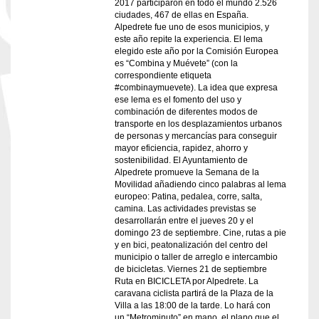
2017 participaron en todo el mundo 2.526
ciudades, 467 de ellas en España.
Alpedrete fue uno de esos municipios, y
este año repite la experiencia. El lema
elegido este año por la Comisión Europea
es “Combina y Muévete” (con la
correspondiente etiqueta
#combinaymuevete). La idea que expresa
ese lema es el fomento del uso y
combinación de diferentes modos de
transporte en los desplazamientos urbanos
de personas y mercancías para conseguir
mayor eficiencia, rapidez, ahorro y
sostenibilidad. El Ayuntamiento de
Alpedrete promueve la Semana de la
Movilidad añadiendo cinco palabras al lema
europeo: Patina, pedalea, corre, salta,
camina. Las actividades previstas se
desarrollarán entre el jueves 20 y el
domingo 23 de septiembre. Cine, rutas a pie
y en bici, peatonalización del centro del
municipio o taller de arreglo e intercambio
de bicicletas. Viernes 21 de septiembre
Ruta en BICICLETA por Alpedrete. La
caravana ciclista partirá de la Plaza de la
Villa a las 18:00 de la tarde. Lo hará con
un “Metrominuto” en mano, el plano que el