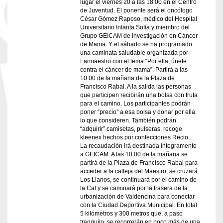
lugar el viernes 20 a las 18:00 en el Centro
de Juventud. El ponente será el oncólogo
César Gómez Raposo, médico del Hospital
Universitario Infanta Sofía y miembro del
Grupo GEICAM de investigación en Cáncer
de Mama. Y el sábado se ha programado
una caminata saludable organizada por
Farmaestro con el lema “Por ella, únete
contra el cáncer de mama”. Partirá a las
10:00 de la mañana de la Plaza de
Francisco Rabal. A la salida las personas
que participen recibirán una bolsa con fruta
para el camino. Los participantes podrán
poner “precio” a esa bolsa y donar por ella
lo que consideren. También podrán
“adquirir” camisetas, pulseras, recoge
kleenex hechos por confecciones Recio…
La recaudación irá destinada íntegramente
a GEICAM. A las 10:00 de la mañana se
partirá de la Plaza de Francisco Rabal para
acceder a la calleja del Maestro, se cruzará
Los Llanos, se continuará por el camino de
la Cal y se caminará por la trasera de la
urbanización de Valdencina para conectar
con la Ciudad Deportiva Municipal. En total
5 kilómetros y 300 metros que, a paso
tranquilo, se recorrerán en poco más de una