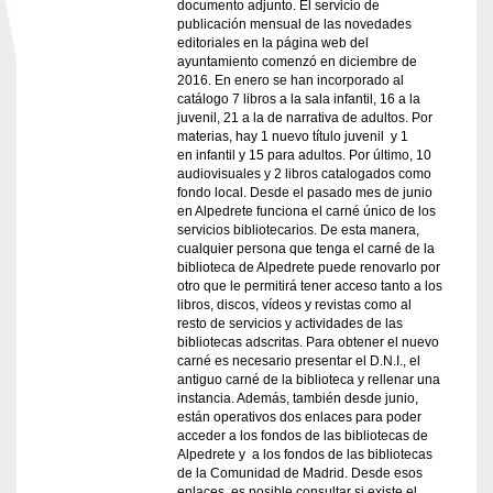
documento adjunto. El servicio de
publicación mensual de las novedades
editoriales en la página web del
ayuntamiento comenzó en diciembre de
2016. En enero se han incorporado al
catálogo 7 libros a la sala infantil, 16 a la
juvenil, 21 a la de narrativa de adultos. Por
materias, hay 1 nuevo título juvenil y 1
en infantil y 15 para adultos. Por último, 10
audiovisuales y 2 libros catalogados como
fondo local. Desde el pasado mes de junio
en Alpedrete funciona el carné único de los
servicios bibliotecarios. De esta manera,
cualquier persona que tenga el carné de la
biblioteca de Alpedrete puede renovarlo por
otro que le permitirá tener acceso tanto a los
libros, discos, vídeos y revistas como al
resto de servicios y actividades de las
bibliotecas adscritas. Para obtener el nuevo
carné es necesario presentar el D.N.I., el
antiguo carné de la biblioteca y rellenar una
instancia. Además, también desde junio,
están operativos dos enlaces para poder
acceder a los fondos de las bibliotecas de
Alpedrete y a los fondos de las bibliotecas
de la Comunidad de Madrid. Desde esos
enlaces, es posible consultar si existe el