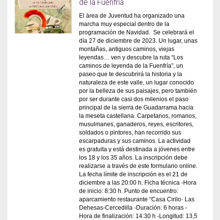
de la Fuenfría
El área de Juventud ha organizado una
marcha muy especial dentro de la
programación de Navidad. Se celebrará el
día 27 de diciembre de 2023. Un lugar, unas
montañas, antiguos caminos, viejas
leyendas… ven y descubre la ruta “Los
caminos de leyenda de la Fuenfría”, un
paseo que te descubrirá la historia y la
naturaleza de este valle, un lugar conocido
por la belleza de sus paisajes, pero también
por ser durante casi dos milenios el paso
principal de la sierra de Guadarrama hacia
la meseta castellana. Carpetanos, romanos,
musulmanes, ganaderos, reyes, escritores,
soldados o pintores, han recorrido sus
escarpaduras y sus caminos. La actividad
es gratuita y está destinada a jóvenes entre
los 18 y los 35 años. La inscripción debe
realizarse a través de este formulario online.
La fecha límite de inscripción es el 21 de
diciembre a las 20:00 h. Ficha técnica -Hora
de inicio: 8:30 h. Punto de encuentro:
aparcamiento restaurante “Casa Cirilo· Las
Dehesas-Cercedilla -Duración: 6 horas -
Hora de finalización: 14:30 h -Longitud: 13,5