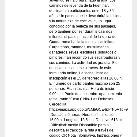
Juventud se ha programado la ruta “Los
caminos de leyenda de la Fuenfría”,
destinada a participantes entre 18 y 35
años. Un paseo que te descubrirá la historia
y la naturaleza de este valle, un lugar
conocido por la belleza de sus paisajes,
pero también por ser durante casi dos
milenios el paso principal de la sierra de
Guadarrama hacia la meseta castellana.
Carpetanos, romanos, musulmanes,
ganaderos, reyes, escritores, soldados o
pintores, han recorrido sus escarpaduras y
sus caminos. La actividad es gratuita. Es
necesario inscribirse a través de este
formulario online. La fecha límite de
inscripción es el 15 de febrero a las 20:00 h.
El número de participantes máximo son 25
personas. Ficha técnica -Hora de inicio:
9:00 h h. Punto de encuentro: aparcamiento
restaurante “Casa Cirilo· Las Dehesas-
Cercedilla
https://maps.app.goo.gl/1MbGCE4pPrN5VTbF9
-Duración: 6 horas -Hora de finalización:
15:00 h -Longitud: 13,5 km -Desnivel 618 m
-Dificultad: media Disponible para su
descarga el track de la ruta a través de
código QR Nota informativa. Instrucciones y