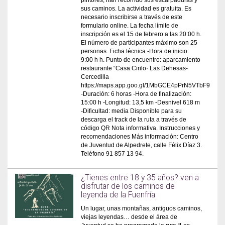
pintores, han recorrido sus escarpaduras y
sus caminos. La actividad es gratuita. Es
necesario inscribirse a través de este
formulario online. La fecha límite de
inscripción es el 15 de febrero a las 20:00 h.
El número de participantes máximo son 25
personas. Ficha técnica -Hora de inicio:
9:00 h h. Punto de encuentro: aparcamiento
restaurante “Casa Cirilo· Las Dehesas-
Cercedilla
https://maps.app.goo.gl/1MbGCE4pPrN5VTbF9
-Duración: 6 horas -Hora de finalización:
15:00 h -Longitud: 13,5 km -Desnivel 618 m
-Dificultad: media Disponible para su
descarga el track de la ruta a través de
código QR Nota informativa. Instrucciones y
recomendaciones Más información: Centro
de Juventud de Alpedrete, calle Félix Díaz 3.
Teléfono 91 857 13 94.
¿Tienes entre 18 y 35 años? ven a
disfrutar de los caminos de
leyenda de la Fuenfría
Un lugar, unas montañas, antiguos caminos,
viejas leyendas… desde el área de